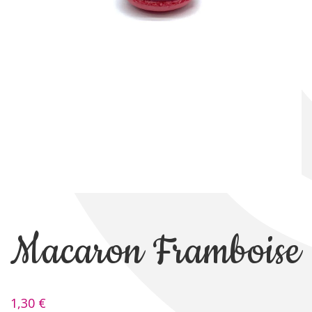
Macaron Framboise
1,30
€