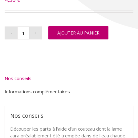
AJOUTER AU PANIER
quantité
de
Cheesecake
fruit
rouge
Nos conseils
Informations complémentaires
Nos conseils
Découper les parts à l'aide d'un couteau dont la lame
aura préalablement été trempée dans de l'eau chaude.