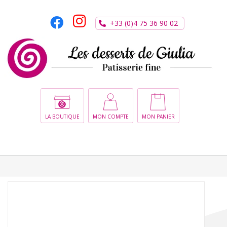
Passer
au
+33 (0)4 75 36 90 02
contenu
CHOIX DES OPTIONS
/
DÉTAILS
LA BOUTIQUE
MON COMPTE
MON PANIER