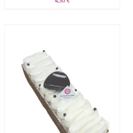
4,30
€