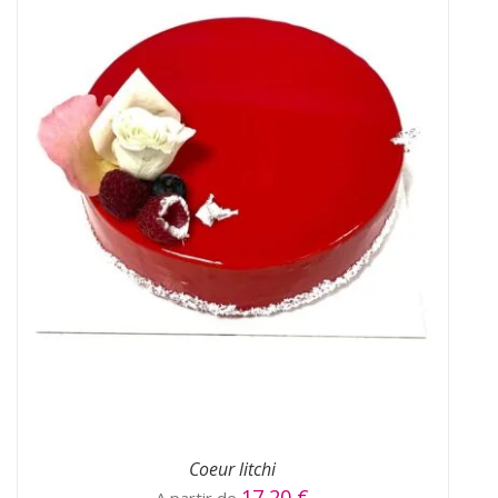
CHOIX DES OPTIONS
/
DÉTAILS
Coeur litchi
17,20
€
A partir de