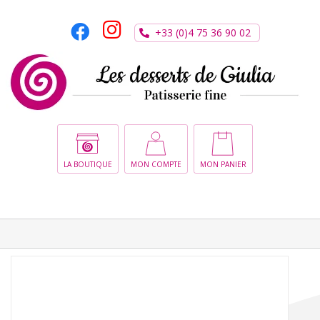
Passer
au
+33 (0)4 75 36 90 02
contenu
CHOIX DES OPTIONS
/
DÉTAILS
LA BOUTIQUE
MON COMPTE
MON PANIER